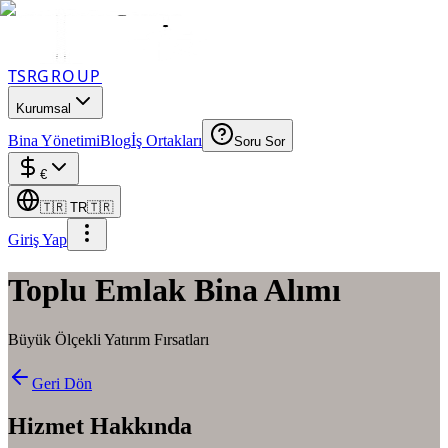
TSR
GROUP
Kurumsal
Bina Yönetimi
Blog
İş Ortakları
Soru Sor
€
🇹🇷
TR
🇹🇷
Giriş Yap
Toplu Emlak Bina Alımı
Büyük Ölçekli Yatırım Fırsatları
Geri Dön
Hizmet Hakkında