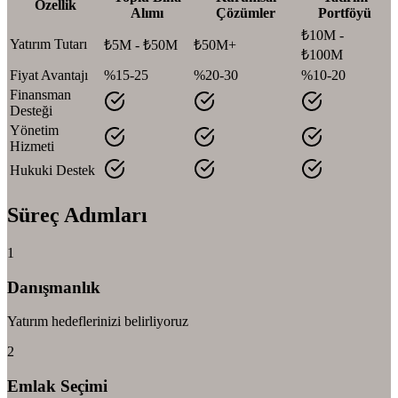
Özellik
Alımı
Çözümler
Portföyü
₺10M -
Yatırım Tutarı
₺5M - ₺50M
₺50M+
₺100M
Fiyat Avantajı
%15-25
%20-30
%10-20
Finansman
Desteği
Yönetim
Hizmeti
Hukuki Destek
Süreç Adımları
1
Danışmanlık
Yatırım hedeflerinizi belirliyoruz
2
Emlak Seçimi