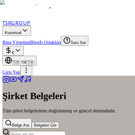
TSR
GROUP
Kurumsal
Bina Yönetimi
Blog
İş Ortakları
Soru Sor
€
🇹🇷
TR
🇹🇷
Giriş Yap
Şirket Belgeleri
Tüm şirket belgelerimiz doğrulanmış ve güncel durumdadır.
Belge Ara
Belgeleri Gör