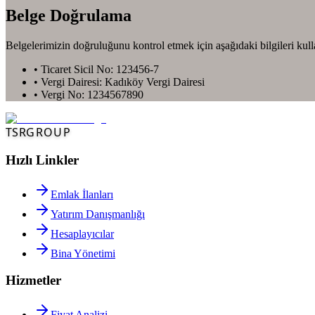
Belge Doğrulama
Belgelerimizin doğruluğunu kontrol etmek için aşağıdaki bilgileri kulla
• Ticaret Sicil No: 123456-7
• Vergi Dairesi: Kadıköy Vergi Dairesi
• Vergi No: 1234567890
TSR
GROUP
Hızlı Linkler
Emlak İlanları
Yatırım Danışmanlığı
Hesaplayıcılar
Bina Yönetimi
Hizmetler
Fiyat Analizi