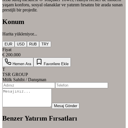
yaşam konforu, sosyal olanaklar ve yatırım fırsatını bir arada sunan
prestijli bir projedir.
Konum
Harita yükleniyor...
EUR
USD
RUB
TRY
Fiyat
€ 200.000
Hemen Ara
Favorilere Ekle
T
TSR GROUP
Mülk Sahibi / Danışman
Mesaj Gönder
Benzer Yatırım Fırsatları