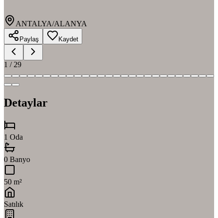
ANTALYA/ALANYA
Paylaş
Kaydet
1
/
29
Detaylar
1 Oda
0 Banyo
50 m²
Satılık