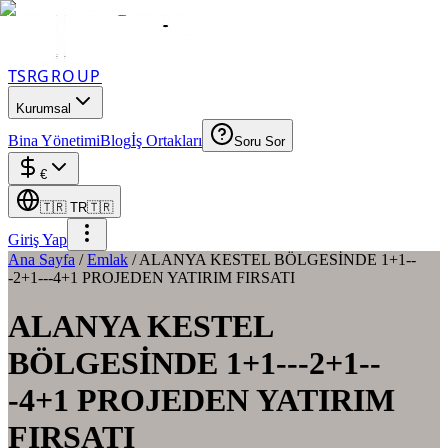
TSR
GROUP
Kurumsal
Bina Yönetimi
Blog
İş Ortakları
Soru Sor
€
🇹🇷
TR
🇹🇷
Giriş Yap
Ana Sayfa
/
Emlak
/
ALANYA KESTEL BÖLGESİNDE 1+1--
-2+1---4+1 PROJEDEN YATIRIM FIRSATI
ALANYA KESTEL
BÖLGESİNDE 1+1---2+1--
-4+1 PROJEDEN YATIRIM
FIRSATI