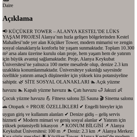
Daire
Açıklama
📢 KÜÇÜKER TOWER – ALANYA KESTEL’DE LÜKS
YAŞAM PROJESİ Alanya’nın hızla gelişen bölgelerinden Kestel
Mahallesi’nde yer alan Küçüker Tower, modern mimarisi ve zengin
sosyal olanaklarıyla konforlu bir yaşam sunmaktadır. Toplam 10.300
m² arsa alanı üzerine kurulu olan proje, hem yaşam hem de yatırım
için büyük avantaj sağlamaktadır. Proje, Alanya Keykubat
Üniversitesi’ne yalnızca 100 metre mesafede olup, denize 2.3 km
uzaklıkta konumlanmaktadır. Üniversiteye yakınlığı sayesinde
özellikle yatırım amaçlı düşünenler için yüksek kira potansiyeline
sahiptir. 🌿 SİTE SOSYAL OLANAKLARI 🏊 Açık yüzme
havuzu 🏊 Kapalı yüzme havuzu 🏊 Çatı havuzu 🛁 Jakuzi 👶
Çocuk yüzme havuzu 💪 Fitness salonu 🧖 Sauna 🎬 Sinema salonu
🚗 Otopark ⭐ PROJE ÖZELLİKLERİ ✔ Engelli bireyler için
uygun giriş ve kullanım alanları ✔ Denize gidiş – geliş servis
hizmeti ✔ Modern mimari ve geniş sosyal alanlar ✔ Yatırım için
yüksek potansiyelli lokasyon 📍 KONUM BİLGİSİ 📌 Alanya
Keykubat Üniversitesi: 100 m 📌 Deniz: 2.3 km 📌 Alanya Merkez:
Kısa sürüş mesafesi 🌟 Küçüker Tower, Alanya Kestel’de modern