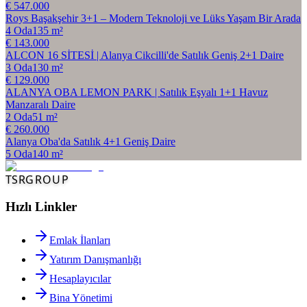
€ 547.000
Roys Başakşehir 3+1 – Modern Teknoloji ve Lüks Yaşam Bir Arada
4
Oda
135
m²
€ 143.000
ALCON 16 SİTESİ | Alanya Cikcilli'de Satılık Geniş 2+1 Daire
3
Oda
130
m²
€ 129.000
ALANYA OBA LEMON PARK | Satılık Eşyalı 1+1 Havuz
Manzaralı Daire
2
Oda
51
m²
€ 260.000
Alanya Oba'da Satılık 4+1 Geniş Daire
5
Oda
140
m²
TSR
GROUP
Hızlı Linkler
Emlak İlanları
Yatırım Danışmanlığı
Hesaplayıcılar
Bina Yönetimi