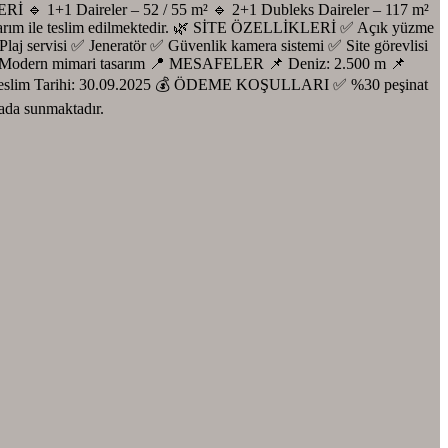
Rİ 🔹 1+1 Daireler – 52 / 55 m² 🔹 2+1 Dubleks Daireler – 117 m²
tasarım ile teslim edilmektedir. 🌿 SİTE ÖZELLİKLERİ ✅ Açık yüzme
 servisi ✅ Jeneratör ✅ Güvenlik kamera sistemi ✅ Site görevlisi
✨ Modern mimari tasarım 📍 MESAFELER 📌 Deniz: 2.500 m 📌
🔑 Teslim Tarihi: 30.09.2025 💰 ÖDEME KOŞULLARI ✅ %30 peşinat
ada sunmaktadır.