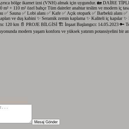
Ayrıca bölge ikamet izni (VNH) almak için uygundur. 🏡 DAİRE TİPLE
0 m² + 110 m² özel bahçe Tüm daireler anahtar teslim ve modern iç 
 ✅ Sauna ✅ Lobi alanı ✅ Kafe ✅ Açık otopark ✅ Barbekü alanı ✅ Plaj
rı ve duş kabini ✨ Seramik zemin kaplama ✨ Kaliteli iç kapılar 
manı: 120 km 📄 PROJE BİLGİSİ 🏗 İnşaat Başlangıcı: 14.05.2023 
syonunda modern yaşam konforu ve yüksek yatırım potansiyelini bir ar
Mesaj Gönder