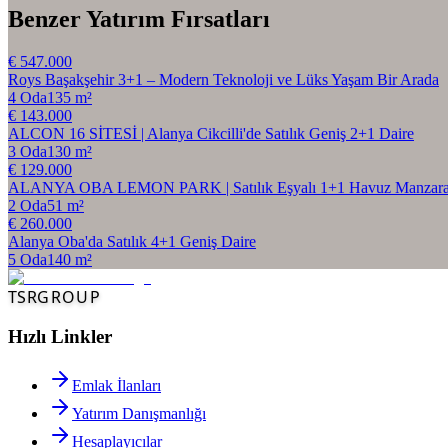
Benzer Yatırım Fırsatları
€ 547.000
Roys Başakşehir 3+1 – Modern Teknoloji ve Lüks Yaşam Bir Arada
4
Oda
135
m²
€ 143.000
ALCON 16 SİTESİ | Alanya Cikcilli'de Satılık Geniş 2+1 Daire
3
Oda
130
m²
€ 129.000
ALANYA OBA LEMON PARK | Satılık Eşyalı 1+1 Havuz Manzaral
2
Oda
51
m²
€ 260.000
Alanya Oba'da Satılık 4+1 Geniş Daire
5
Oda
140
m²
TSR
GROUP
Hızlı Linkler
Emlak İlanları
Yatırım Danışmanlığı
Hesaplayıcılar