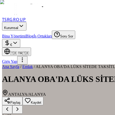
TSR
GROUP
Kurumsal
Bina Yönetimi
Blog
İş Ortakları
Soru Sor
€
🇹🇷
TR
🇹🇷
Giriş Yap
Ana Sayfa
/
Emlak
/
ALANYA OBA'DA LÜKS SİTEDE TAKSİTLİ
ALANYA OBA'DA LÜKS SİTE
ANTALYA/ALANYA
Paylaş
Kaydet