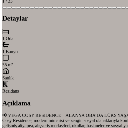
1
/
33
Detaylar
1 Oda
1 Banyo
55 m²
Satılık
Rezidans
Açıklama
📢 VEGA COSY RESIDENCE – ALANYA OBA’DA LÜKS YAŞAM VE YATIRI
Cosy Residence, modern mimarisi ve zengin sosyal olanaklarıyla konf
gelişmiş altyapısı, alışveriş merkezleri, okullar, hastaneler ve sosyal y