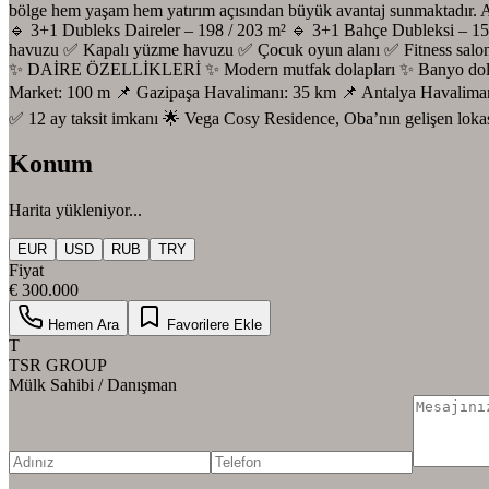
bölge hem yaşam hem yatırım açısından büyük avantaj sunmaktadır. 
🔹 3+1 Dubleks Daireler – 198 / 203 m² 🔹 3+1 Bahçe Dubleksi – 15
havuzu ✅ Kapalı yüzme havuzu ✅ Çocuk oyun alanı ✅ Fitness salonu
✨ DAİRE ÖZELLİKLERİ ✨ Modern mutfak dolapları ✨ Banyo dolapla
Market: 100 m 📌 Gazipaşa Havalimanı: 35 km 📌 Antalya Havali
✅ 12 ay taksit imkanı 🌟 Vega Cosy Residence, Oba’nın gelişen loka
Konum
Harita yükleniyor...
EUR
USD
RUB
TRY
Fiyat
€ 300.000
Hemen Ara
Favorilere Ekle
T
TSR GROUP
Mülk Sahibi / Danışman