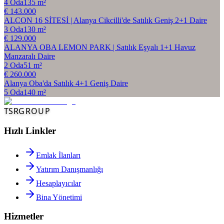
4
Oda
135
m²
€ 143.000
ALCON 16 SİTESİ | Alanya Cikcilli'de Satılık Geniş 2+1 Daire
3
Oda
130
m²
€ 129.000
ALANYA OBA LEMON PARK | Satılık Eşyalı 1+1 Havuz
Manzaralı Daire
2
Oda
51
m²
€ 260.000
Alanya Oba'da Satılık 4+1 Geniş Daire
5
Oda
140
m²
TSR
GROUP
Hızlı Linkler
Emlak İlanları
Yatırım Danışmanlığı
Hesaplayıcılar
Bina Yönetimi
Hizmetler