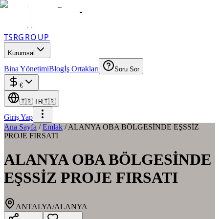
TSR
GROUP
Kurumsal
Bina Yönetimi
Blog
İş Ortakları
Soru Sor
€
🇹🇷
TR
🇹🇷
Giriş Yap
Ana Sayfa
/
Emlak
/
ALANYA OBA BÖLGESİNDE EŞSSİZ
PROJE FIRSATI
ALANYA OBA BÖLGESİNDE
EŞSSİZ PROJE FIRSATI
ANTALYA/ALANYA