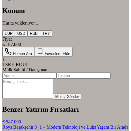
Konum
Harita yükleniyor...
EUR
USD
RUB
TRY
Fiyat
€ 187.000
Hemen Ara
Favorilere Ekle
T
TSR GROUP
Mülk Sahibi / Danışman
Mesaj Gönder
Benzer Yatırım Fırsatları
€ 547.000
Roys Başakşehir 3+1 – Modern Teknoloji ve Lüks Yaşam Bir Arada