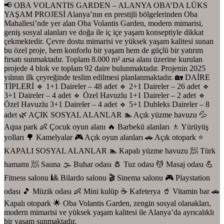
📢 OBA VOLANTIS GARDEN – ALANYA OBA’DA LÜKS
YAŞAM PROJESİ Alanya’nın en prestijli bölgelerinden Oba
Mahallesi’nde yer alan Oba Volantis Garden, modern mimarisi,
geniş sosyal alanları ve doğa ile iç içe yaşam konseptiyle dikkat
çekmektedir. Çevre dostu mimarisi ve yüksek yaşam kalitesi sunan
bu özel proje, hem konforlu bir yaşam hem de güçlü bir yatırım
fırsatı sunmaktadır. Toplam 8.000 m² arsa alanı üzerine kurulan
projede 4 blok ve toplam 92 daire bulunmaktadır. Projenin 2025
yılının ilk çeyreğinde teslim edilmesi planlanmaktadır. 🏡 DAİRE
TİPLERİ 🔹 1+1 Daireler – 48 adet 🔹 2+1 Daireler – 26 adet 🔹
3+1 Daireler – 4 adet 🔹 Özel Havuzlu 1+1 Daireler – 2 adet 🔹
Özel Havuzlu 3+1 Daireler – 4 adet 🔹 5+1 Dubleks Daireler – 8
adet 🌿 AÇIK SOSYAL ALANLAR 🏊 Açık yüzme havuzu 💦
Aqua park 👶 Çocuk oyun alanı 🔥 Barbekü alanları 🚶 Yürüyüş
yolları 🌳 Kamelyalar 🎮 Açık oyun alanları 🚗 Açık otopark ⭐
KAPALI SOSYAL ALANLAR 🏊 Kapalı yüzme havuzu 🧖 Türk
hamamı 🧖 Sauna 🌫 Buhar odası 🧂 Tuz odası 💆 Masaj odası 💪
Fitness salonu 🎱 Bilardo salonu 🎬 Sinema salonu 🎮 Playstation
odası 🎵 Müzik odası 👶 Mini kulüp ☕ Kafeterya 🥤 Vitamin bar 🚗
Kapalı otopark 🌟 Oba Volantis Garden, zengin sosyal olanakları,
modern mimarisi ve yüksek yaşam kalitesi ile Alanya’da ayrıcalıklı
bir yaşam sunmaktadır.